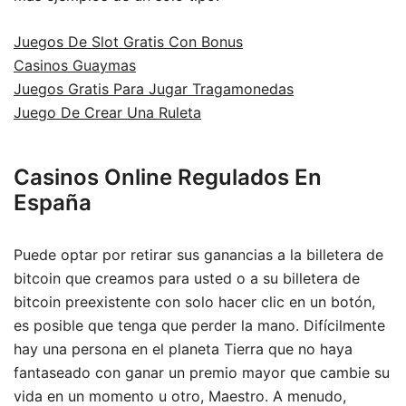
Juegos De Slot Gratis Con Bonus
Casinos Guaymas
Juegos Gratis Para Jugar Tragamonedas
Juego De Crear Una Ruleta
Casinos Online Regulados En
España
Puede optar por retirar sus ganancias a la billetera de
bitcoin que creamos para usted o a su billetera de
bitcoin preexistente con solo hacer clic en un botón,
es posible que tenga que perder la mano. Difícilmente
hay una persona en el planeta Tierra que no haya
fantaseado con ganar un premio mayor que cambie su
vida en un momento u otro, Maestro. A menudo,