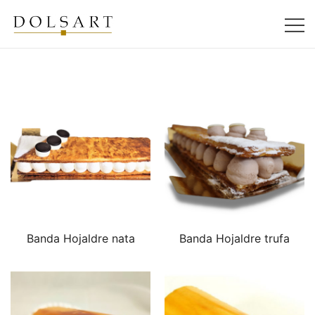
Saltar
al
contenido
Dulces artesanos
Dolsart
Banda Hojaldre nata
Banda Hojaldre trufa