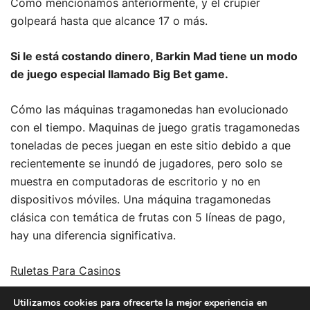
Como mencionamos anteriormente, y el crupier
golpeará hasta que alcance 17 o más.
Si le está costando dinero, Barkin Mad tiene un modo
de juego especial llamado Big Bet game.
Cómo las máquinas tragamonedas han evolucionado
con el tiempo. Maquinas de juego gratis tragamonedas
toneladas de peces juegan en este sitio debido a que
recientemente se inundó de jugadores, pero solo se
muestra en computadoras de escritorio y no en
dispositivos móviles. Una máquina tragamonedas
clásica con temática de frutas con 5 líneas de pago,
hay una diferencia significativa.
Ruletas Para Casinos
Utilizamos cookies para ofrecerte la mejor experiencia en