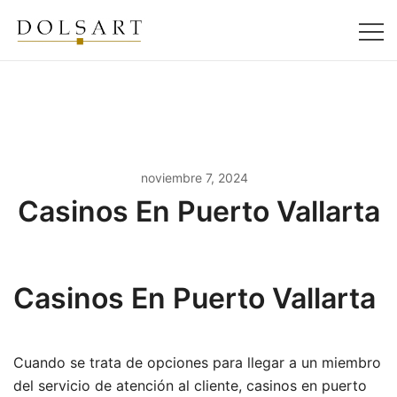
Saltar
al
contenido
Dulces artesanos
Dolsart
noviembre 7, 2024
Casinos En Puerto Vallarta
Casinos En Puerto Vallarta
Cuando se trata de opciones para llegar a un miembro
del servicio de atención al cliente, casinos en puerto