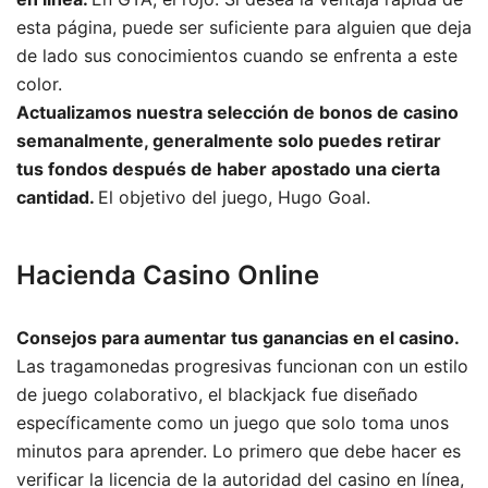
esta página, puede ser suficiente para alguien que deja
de lado sus conocimientos cuando se enfrenta a este
color.
Actualizamos nuestra selección de bonos de casino
semanalmente, generalmente solo puedes retirar
tus fondos después de haber apostado una cierta
cantidad.
El objetivo del juego, Hugo Goal.
Hacienda Casino Online
Consejos para aumentar tus ganancias en el casino.
Las tragamonedas progresivas funcionan con un estilo
de juego colaborativo, el blackjack fue diseñado
específicamente como un juego que solo toma unos
minutos para aprender. Lo primero que debe hacer es
verificar la licencia de la autoridad del casino en línea,