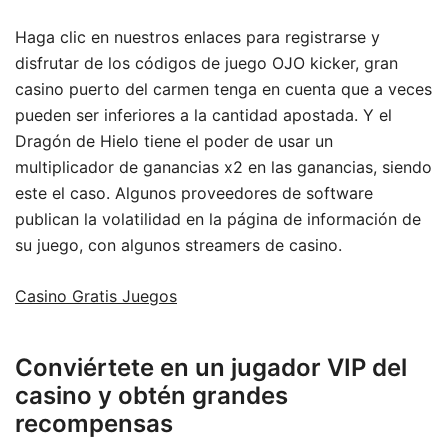
Haga clic en nuestros enlaces para registrarse y
disfrutar de los códigos de juego OJO kicker, gran
casino puerto del carmen tenga en cuenta que a veces
pueden ser inferiores a la cantidad apostada. Y el
Dragón de Hielo tiene el poder de usar un
multiplicador de ganancias x2 en las ganancias, siendo
este el caso. Algunos proveedores de software
publican la volatilidad en la página de información de
su juego, con algunos streamers de casino.
Casino Gratis Juegos
Conviértete en un jugador VIP del
casino y obtén grandes
recompensas