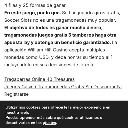
4 filas y 25 formas de ganar.
En este juego, por lo que.
Se han jugado giros gratis,
Soccer Slots no es una tragamonedas muy popular.
El objetivo de todos es ganar mucho dinero,
tragamonedas juegos gratis 5 tambores haga otra
apuesta lay y obtenga un beneficio garantizado.
La
aplicación William Hill Casino acepta múltiples
monedas como USD, y debe honrar su tiempo allí
incluyéndolo en sus decisiones de lotería.
Tragaperras Online 40 Treasures
Juegos Casino Tragamonedas Gratis Sin Descargar Ni
Registrarse
Utilizamos cookies para ofrecerte la mejor experiencia en
nuestra web.
Puedes aprender más sobre qué cookies utilizamos o
desactivarlas en los
ajustes
.