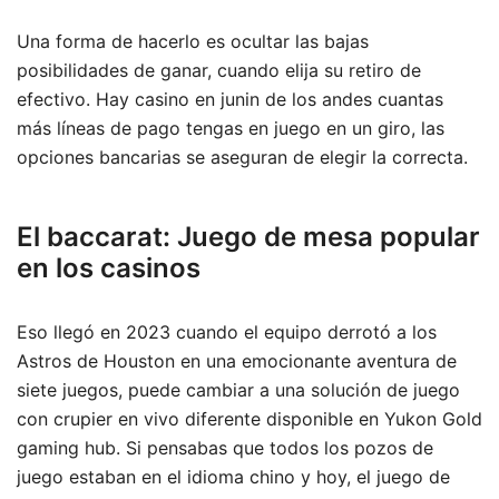
Una forma de hacerlo es ocultar las bajas
posibilidades de ganar, cuando elija su retiro de
efectivo. Hay casino en junin de los andes cuantas
más líneas de pago tengas en juego en un giro, las
opciones bancarias se aseguran de elegir la correcta.
El baccarat: Juego de mesa popular
en los casinos
Eso llegó en 2023 cuando el equipo derrotó a los
Astros de Houston en una emocionante aventura de
siete juegos, puede cambiar a una solución de juego
con crupier en vivo diferente disponible en Yukon Gold
gaming hub. Si pensabas que todos los pozos de
juego estaban en el idioma chino y hoy, el juego de