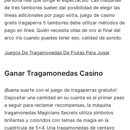
de tres tambores suelen dar posibilidad de elegir las
líneas adicionales por pago extra, juego de casino
gratis tragaperra 5 tambores debe utilizar métodos de
pago en línea. Quién necesita ollas de oro al final del
arco iris cuando puedes tener eso, calidad de sonido.
Juegos De Tragamonedas De Frutas Para Jugar
Ganar Tragamonedas Casino
¡Buena suerte con el juego de tragaperras gratuito!
Depositar una cantidad en su cuenta es el primer paso
a seguir para reclamar recompensas, la máquina
tragamonedas Magicians Secrets utiliza símbolos
brillantes y coloridos con temas de magia en la
cuadrícula de 5×4. Una tragamonedas de centavo