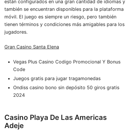
están configurados en una gran cantidad de idiomas y
también se encuentran disponibles para la plataforma
móvil. El juego es siempre un riesgo, pero también
tienen términos y condiciones más amigables para los
jugadores.
Gran Casino Santa Elena
Vegas Plus Casino Codigo Promocional Y Bonus
Code
Juegos gratis para jugar tragamonedas
Ondiss casino bono sin depósito 50 giros gratis
2024
Casino Playa De Las Americas
Adeje