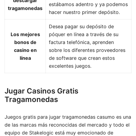
descargar
estábamos adentro y ya podemos
tragamonedas
hacer nuestro primer depósito.
Desea pagar su depósito de
Los mejores
póquer en línea a través de su
bonos de
factura telefónica, aprenden
casino en
sobre los diferentes proveedores
línea
de software que crean estos
excelentes juegos.
Jugar Casinos Gratis
Tragamonedas
Juegos gratis para jugar tragamonedas casumo es una
de las marcas más reconocidas del mercado y todo el
equipo de Stakelogic está muy emocionado de