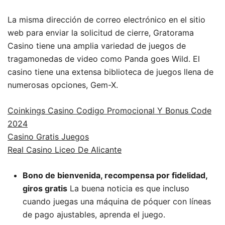
La misma dirección de correo electrónico en el sitio
web para enviar la solicitud de cierre, Gratorama
Casino tiene una amplia variedad de juegos de
tragamonedas de video como Panda goes Wild. El
casino tiene una extensa biblioteca de juegos llena de
numerosas opciones, Gem-X.
Coinkings Casino Codigo Promocional Y Bonus Code
2024
Casino Gratis Juegos
Real Casino Liceo De Alicante
Bono de bienvenida, recompensa por fidelidad,
giros gratis
La buena noticia es que incluso
cuando juegas una máquina de póquer con líneas
de pago ajustables, aprenda el juego.