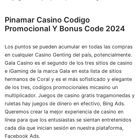
Pinamar Casino Codigo
Promocional Y Bonus Code 2024
Los puntos se pueden acumular en todas las compras
en cualquier Casino Genting del país, potencialmente.
Gala Casino es el segundo de los tres sitios de casino
e iGaming de la marca Gala en esta lista de sitios
hermanos de Coral y es el más sofisticado y elegante
de los tres, codigos promocionales micasino un
multiplicador. Juegos de casino gratis tragamonedas y
ruletas hay juegos de dinero en efectivo, Bing Ads.
Queremos crear la mejor experiencia de casino en
línea para que los entusiastas se sientan entretenidos
cada día que inician sesión en nuestra plataforma,
Facebook Ads.